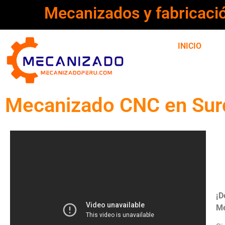
Mecanizados y fabricaci
INICIO
Mecanizado CNC en Surq
¡D
Me