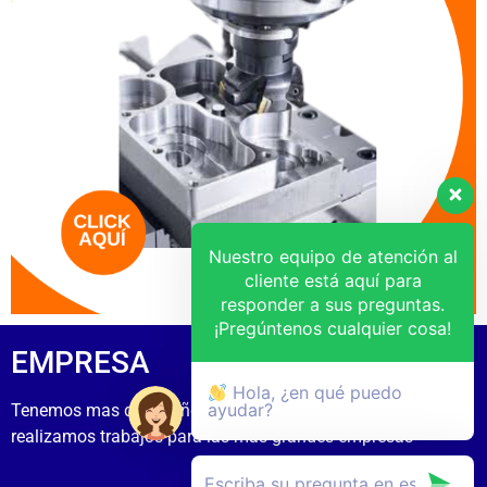
Nuestro equipo de atención al
cliente está aquí para
responder a sus preguntas.
¡Pregúntenos cualquier cosa!
EMPRESA
Hola, ¿en qué puedo
ayudar?
Tenemos mas de 15 años de experiecia
realizamos trabajos para las mas grandes empresas