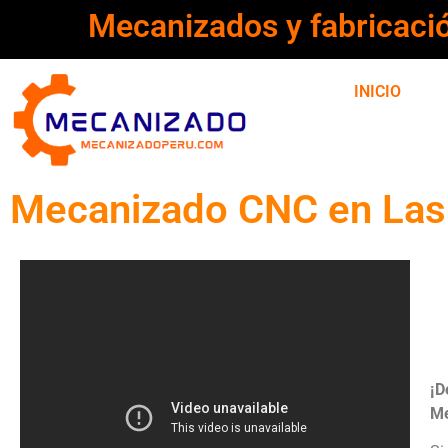
Mecanizados y fabricaci
INICIO
Mecanizado CNC en La
¡D
Me