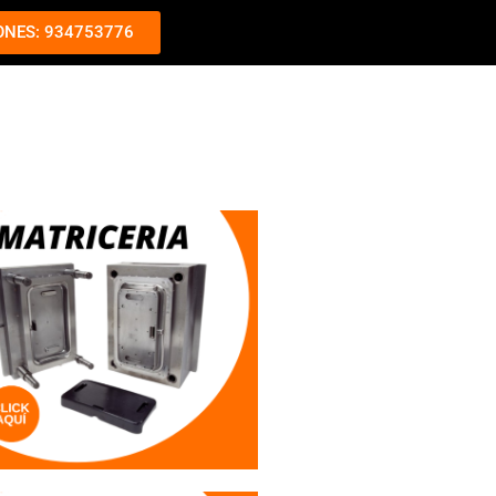
ONES: 934753776