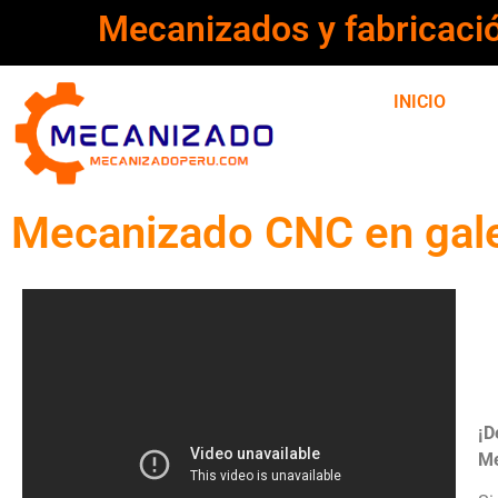
Mecanizados y fabricaci
INICIO
Mecanizado CNC en galer
¡D
Me