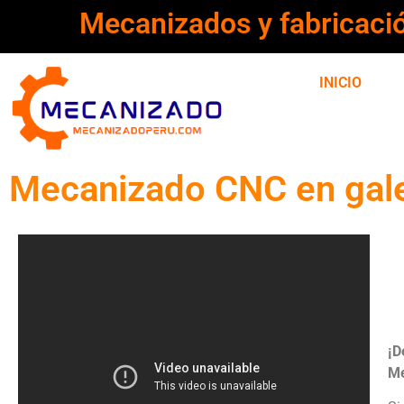
Mecanizados y fabricaci
INICIO
Mecanizado CNC en gale
¡D
Me