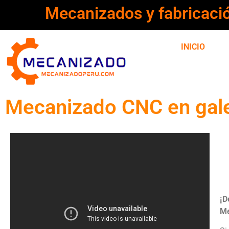
Mecanizados y fabricaci
INICIO
Mecanizado CNC en gale
¡D
Me