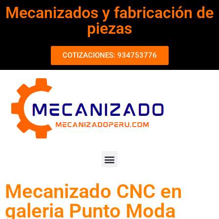
Mecanizados y fabricación de
piezas
COTIZACIONES: 934753776
Mecanizado CNC en
galeria Punto Moda