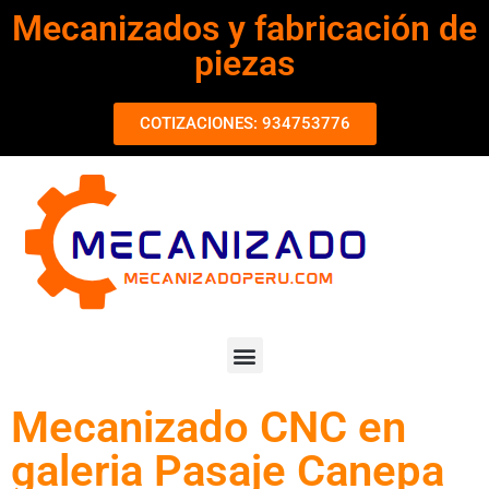
Mecanizados y fabricación de
piezas
COTIZACIONES: 934753776
Mecanizado CNC en
galeria Pasaje Canepa