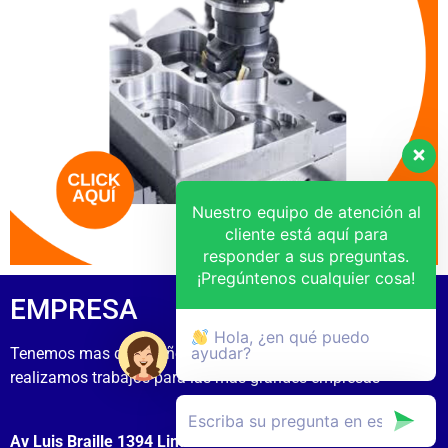
Nuestro equipo de atención al
cliente está aquí para
responder a sus preguntas.
¡Pregúntenos cualquier cosa!
EMPRESA
Hola, ¿en qué puedo
ayudar?
Tenemos mas de 15 años de experiecia
realizamos trabajos para las mas grandes empresas
Av Luis Braille 1394 Lima Cercado