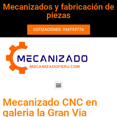
Mecanizados y fabricación de
piezas
COTIZACIONES: 934753776
Mecanizado CNC en
galeria la Gran Via