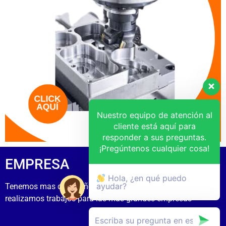
Nuestro equipo de atención al
cliente está aquí para
responder a sus preguntas.
¡Pregúntenos cualquier cosa!
EMPRESA
Hola, ¿en qué puedo
ayudar?
Tenemos mas de 15 años de experiecia
realizamos trabajos para las mas grandes empresas