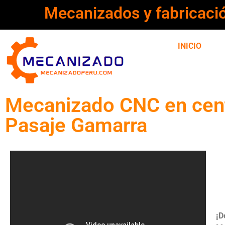
Mecanizados y fabricaci
INICIO
Mecanizado CNC en centr
Pasaje Gamarra
¡D