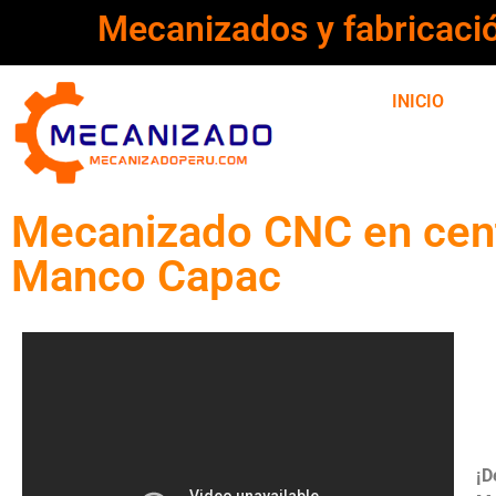
Mecanizados y fabricaci
INICIO
Mecanizado CNC en cent
Manco Capac
¡D