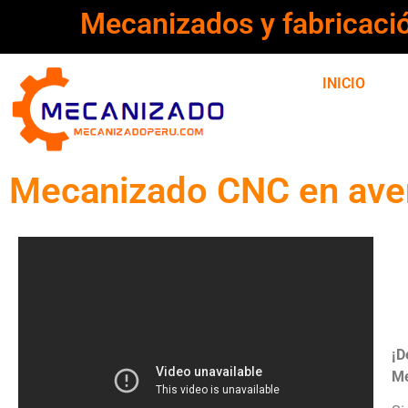
Mecanizados y fabricaci
INICIO
Mecanizado CNC en aven
¡D
Me