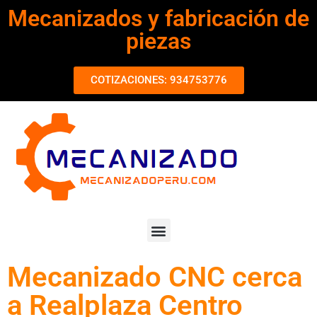
Mecanizados y fabricación de
piezas
COTIZACIONES: 934753776
Mecanizado CNC cerca
a Realplaza Centro