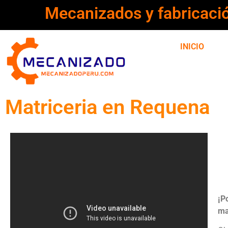
Mecanizados y fabricaci
INICIO
Matriceria en Requena
¡P
ma