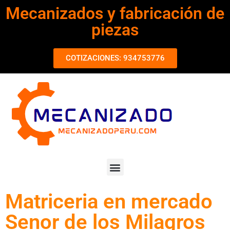
Mecanizados y fabricación de
piezas
COTIZACIONES: 934753776
Matriceria en mercado
Senor de los Milagros