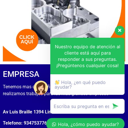
Nuestro equipo de atención al
cliente está aquí para
responder a sus preguntas.
¡Pregúntenos cualquier cosa!
EMPRESA
Hola, ¿en qué puedo
Tenemos mas de 15 años de experiecia
ayudar?
realizamos trabajos para las mas grandes empresas
Av Luis Braille 1394 Lima Cercado
Telefono: 934753776
Hola, ¿cómo puedo ayudar?