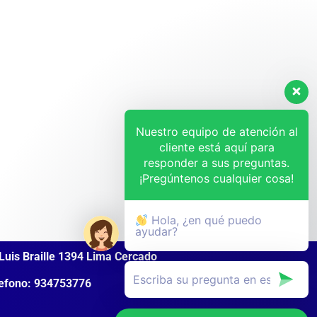
Nuestro equipo de atención al
cliente está aquí para
responder a sus preguntas.
¡Pregúntenos cualquier cosa!
Hola, ¿en qué puedo
ayudar?
Luis Braille 1394 Lima Cercado
efono: 934753776