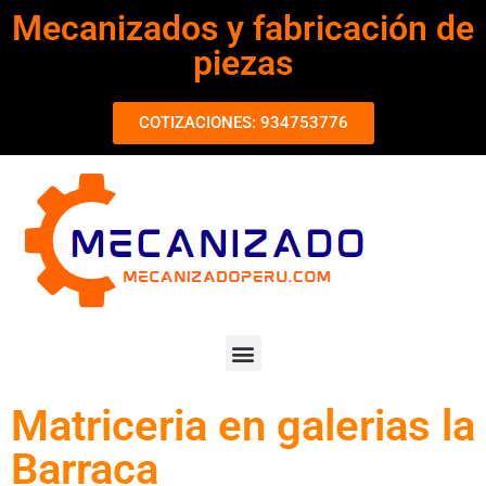
Mecanizados y fabricación de
piezas
COTIZACIONES: 934753776
Matriceria en galerias la
Barraca