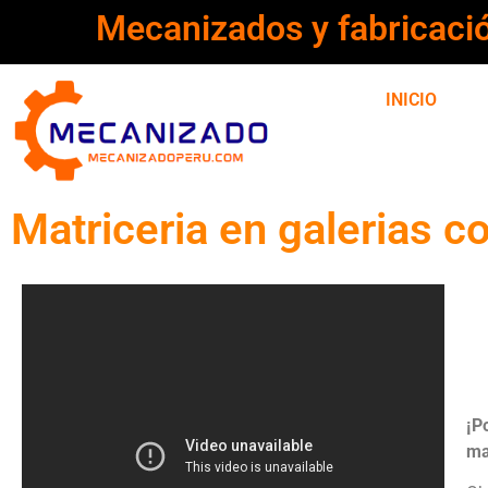
Mecanizados y fabricaci
INICIO
Matriceria en galerias c
¡P
ma