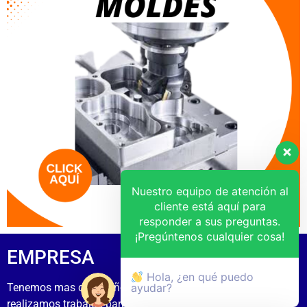
Nuestro equipo de atención al
cliente está aquí para
responder a sus preguntas.
¡Pregúntenos cualquier cosa!
EMPRESA
Hola, ¿en qué puedo
Tenemos mas de 15 años de experiecia
ayudar?
realizamos trabajos para las mas grandes empresas