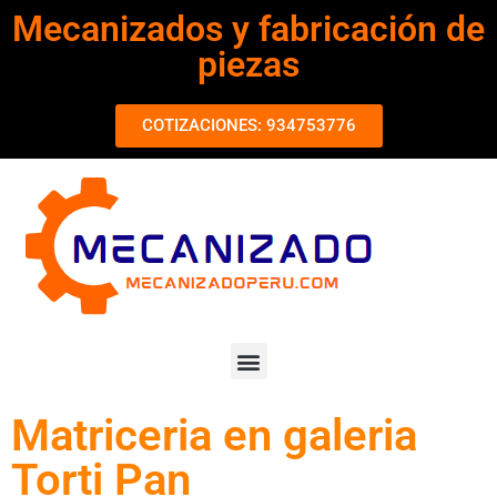
Mecanizados y fabricación de
piezas
COTIZACIONES: 934753776
Matriceria en galeria
Torti Pan