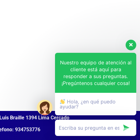
Nuestro equipo de atención al
cliente está aquí para
responder a sus preguntas.
¡Pregúntenos cualquier cosa!
Hola, ¿en qué puedo
ayudar?
Luis Braille 1394 Lima Cercado
efono: 934753776