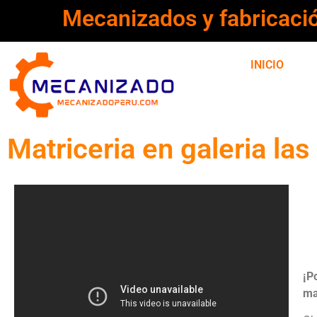
Mecanizados y fabricaci
INICIO
Matriceria en galeria la
¡P
ma