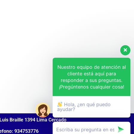
Nuestro equipo de atención al
cliente está aquí para
responder a sus preguntas.
¡Pregúntenos cualquier cosa!
Hola, ¿en qué puedo
ayudar?
Luis Braille 1394 Lima Cercado
efono: 934753776