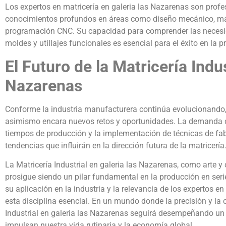
Los expertos en matricería en galeria las Nazarenas son pro
conocimientos profundos en áreas como diseño mecánico, mate
programación CNC. Su capacidad para comprender las necesida
moldes y utillajes funcionales es esencial para el éxito en la p
El Futuro de la Matricería Indus
Nazarenas
Conforme la industria manufacturera continúa evolucionando, l
asimismo encara nuevos retos y oportunidades. La demanda d
tiempos de producción y la implementación de técnicas de fab
tendencias que influirán en la dirección futura de la matricería
La Matricería Industrial en galeria las Nazarenas, como arte y 
prosigue siendo un pilar fundamental en la producción en seri
su aplicación en la industria y la relevancia de los expertos 
esta disciplina esencial. En un mundo donde la precisión y la 
Industrial en galeria las Nazarenas seguirá desempeñando un p
impulsan nuestra vida rutinaria y la economía global.