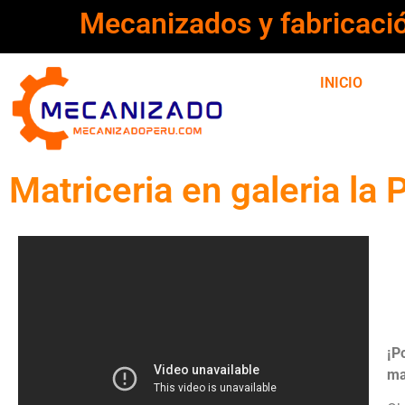
Mecanizados y fabricaci
INICIO
Matriceria en galeria la 
¡P
ma