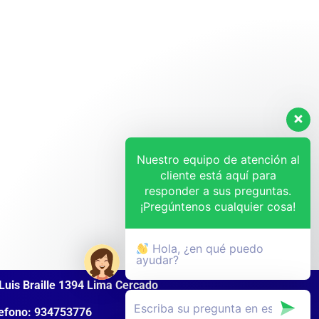
Nuestro equipo de atención al
cliente está aquí para
responder a sus preguntas.
¡Pregúntenos cualquier cosa!
Hola, ¿en qué puedo
ayudar?
Luis Braille 1394 Lima Cercado
efono: 934753776