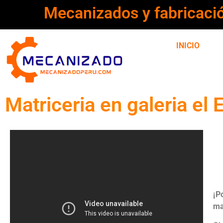
Mecanizados y fabricaci
INICIO
Matriceria en galeria el 
¡P
ma