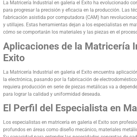
La Matricería Industrial en galeria el Exito ha evolucionado 
para progresar la precisión y eficacia en la producción. Las 
fabricación asistida por computadora (CAM) han revoluciona
y utillajes. Estas herramientas dejan a los especialistas en mat
cómo se comportarán los materiales y las piezas en el proces
Aplicaciones de la Matricería In
Exito
La Matricería Industrial en galeria el Exito encuentra aplicaci
la electrónica, pasando por la fabricación de electrodomésti
requiera producción en serie de piezas metálicas va a depender
para lograr la calidad y uniformidad deseada.
El Perfil del Especialista en Ma
Los especialistas en matricería en galeria el Exito son profe
profundos en áreas como diseño mecánico, materiales metálic
Su capacidad para entender las necesidades concretas de cada 