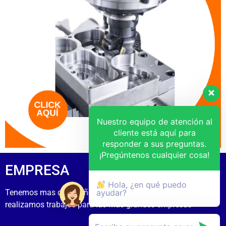
Nuestro equipo de atención al
cliente está aquí para
responder a sus preguntas.
¡Pregúntenos cualquier cosa!
EMPRESA
Hola, ¿en qué puedo
Tenemos mas de 15 años de experiecia
ayudar?
realizamos trabajos para las mas grandes empresas