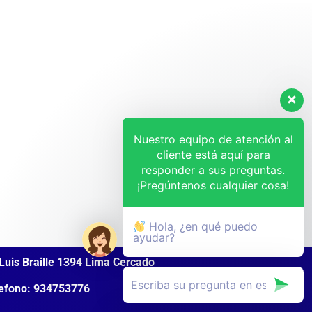
Nuestro equipo de atención al
cliente está aquí para
responder a sus preguntas.
¡Pregúntenos cualquier cosa!
Hola, ¿en qué puedo
ayudar?
Luis Braille 1394 Lima Cercado
efono: 934753776