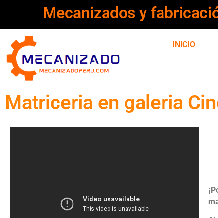
Mecanizados y fabricaci
INICIO
Matriceria en galeria Ci
¡P
ma