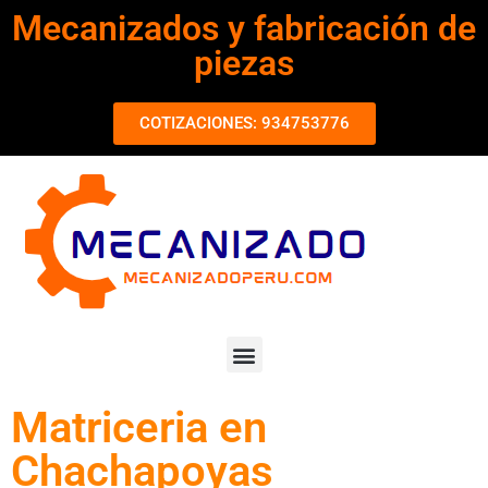
Mecanizados y fabricación de
piezas
COTIZACIONES: 934753776
Matriceria en
Chachapoyas