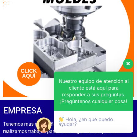
Nuestro equipo de atención al
cliente está aquí para
responder a sus preguntas.
¡Pregúntenos cualquier cosa!
EMPRESA
Hola, ¿en qué puedo
Tenemos mas de 15 años de experiecia
ayudar?
realizamos trabajos para las mas grandes empresas