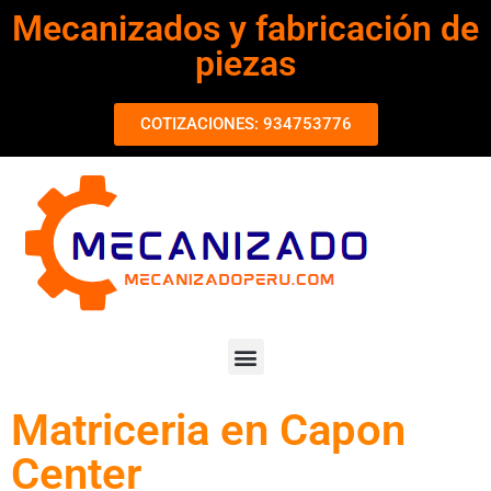
Mecanizados y fabricación de
piezas
COTIZACIONES: 934753776
Matriceria en Capon
Center