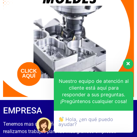
Nuestro equipo de atención al
cliente está aquí para
responder a sus preguntas.
¡Pregúntenos cualquier cosa!
EMPRESA
Hola, ¿en qué puedo
Tenemos mas de 15 años de experiecia
ayudar?
realizamos trabajos para las mas grandes empresas