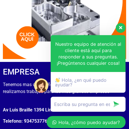
Nuestro equipo de atención al
cliente está aquí para
responder a sus preguntas.
¡Pregúntenos cualquier cosa!
EMPRESA
Hola, ¿en qué puedo
Tenemos mas de 15 años de experiecia
ayudar?
realizamos trabajos para las mas grandes empresas
Av Luis Braille 1394 Lima Cercado
Telefono: 934753776
Hola, ¿cómo puedo ayudar?