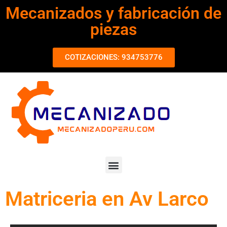
Mecanizados y fabricación de
piezas
COTIZACIONES: 934753776
Matriceria en Av Larco